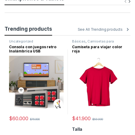
Trending products
See All Trending products
Uncategorized
Básicas
,
Camisetas para
hombre y mujer casual y
Consola con juegos retro
Camiseta para viajar color
deportivas
,
Sale
Inalámbrica USB
roja
$
60.000
$
41.900
$
70.000
$
59.900
Talla