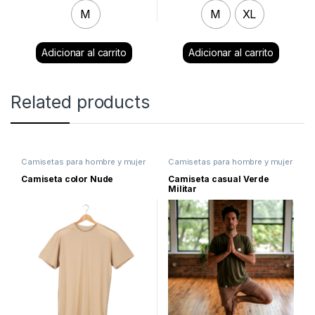
M
M
XL
Clear
Clear
Related products
Camisetas para hombre y mujer
Camisetas para hombre y mujer
casual y deportivas
,
Camisetas
casual y deportivas
,
Camisetas
Unisex
,
Lo último
Unisex
,
Estampadas
,
Lo último
Camiseta color Nude
Camiseta casual Verde
Militar