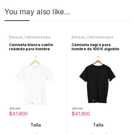
You may also like…
Básicas
,
Camisetas para
Básicas
,
Camisetas para
hombre y mujer casual y
hombre y mujer casual y
deportivas
,
Sale
deportivas
,
Sale
Camiseta blanca cuello
Camiseta negra para
redondo para hombre
hombre de 100% algodón
$
59.900
$
59.900
$
41.900
$
41.900
Talla
Talla