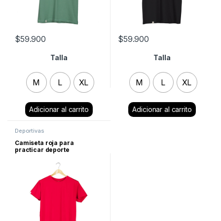
$
59.900
$
59.900
Talla
Talla
M
L
XL
M
L
XL
Clear
Clear
Deportivas
Camiseta roja para
practicar deporte