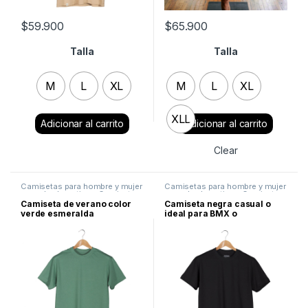
$
59.900
$
65.900
Talla
Talla
M
L
XL
M
L
XL
Clear
XLL
Clear
Camisetas para hombre y mujer
Camisetas para hombre y mujer
casual y deportivas
,
Camisetas
casual y deportivas
,
Camisetas
Unisex
,
Lo último
Unisex
,
Lo último
Camiseta de verano color
Camiseta negra casual o
verde esmeralda
ideal para BMX o
Skatebording