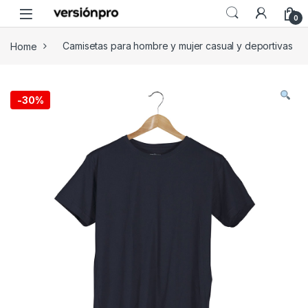
Skip to navigation
Skip to content
0
Home
Camisetas para hombre y mujer casual y deportivas
-
30%