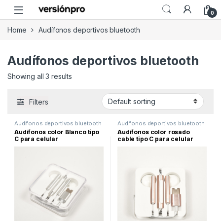
Skip to navigation
Skip to content
0
Home
Audífonos deportivos bluetooth
Audífonos deportivos bluetooth
Showing all 3 results
Filters
Audífonos deportivos bluetooth
Audífonos deportivos bluetooth
Audífonos color Blanco tipo
Audífonos color rosado
C para celular
cable tipo C para celular