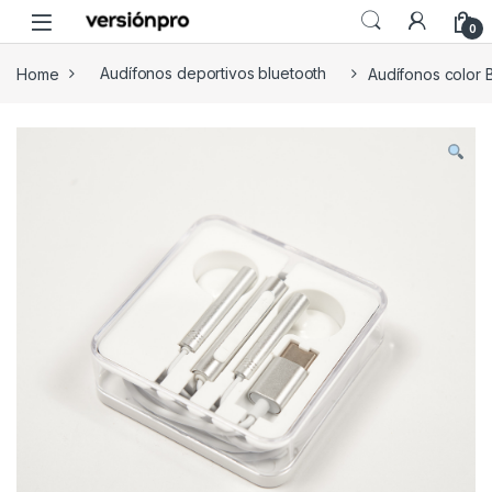
Skip to navigation
Skip to content
0
Home
Audífonos deportivos bluetooth
Audífonos color B