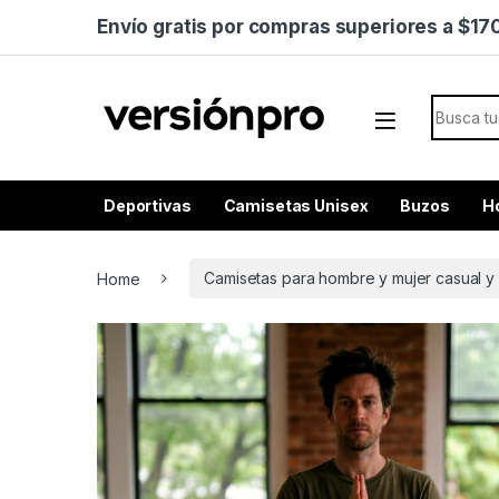
Skip to navigation
Skip to content
Envío gratis por compras superiores a $1
Search f
Deportivas
Camisetas Unisex
Buzos
H
Home
Camisetas para hombre y mujer casual y