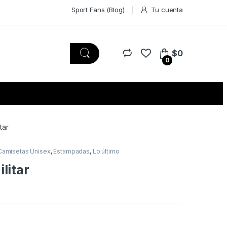
Sport Fans (Blog)
Tu cuenta
$
0
0
tar
Camisetas Unisex
,
Estampadas
,
Lo último
litar