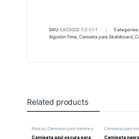
SKU:
EAOS002-1-2-1-1-1
Categories
Algodón Pima
,
Camiseta para Skateboard
,
C
Related products
Básicas
,
Camisetas para hombre y
Camisetas para ho
mujer casual y deportivas
,
Sale
casual y deportiva
Unisex
,
Lo último
Camiseta azul oscura para
Camiseta negra