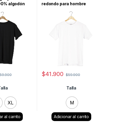
00% algodón
redondo para hombre
$
41.900
59.900
$
59.900
alla
Talla
XL
M
lear
Clear