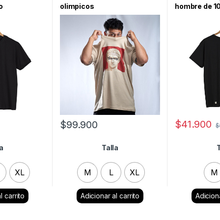
o
olimpicos
hombre de 1
$
41.900
$
99.900
$
la
Talla
T
XL
M
L
XL
M
ar
Clear
C