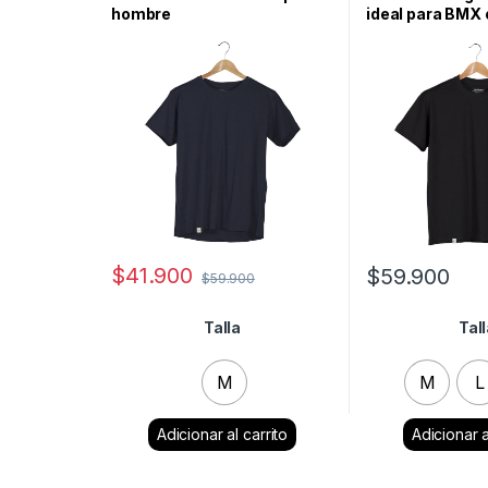
hombre
ideal para BMX 
Skatebording
$
41.900
$
59.900
$
59.900
Talla
Tal
M
M
L
Clear
Cle