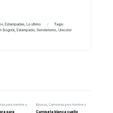
ex
,
Estampadas
,
Lo último
Tags:
en Bogotá
,
Estampado
,
Senderismo
,
Unicolor
tas para hombre y
Básicas
,
Camisetas para hombre y
deportivas
,
Sale
mujer casual y deportivas
,
Sale
gra para
Camiseta blanca cuello