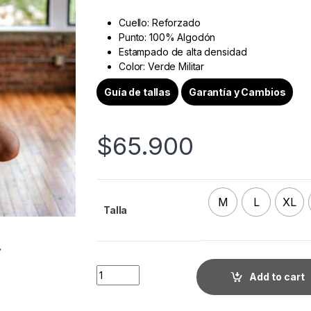
Cuello: Reforzado
Punto: 100% Algodón
Estampado de alta densidad
Color: Verde Militar
Guía de tallas
Garantía y Cambios
$
65.900
M
L
XL
Talla
Quantity
Add to cart