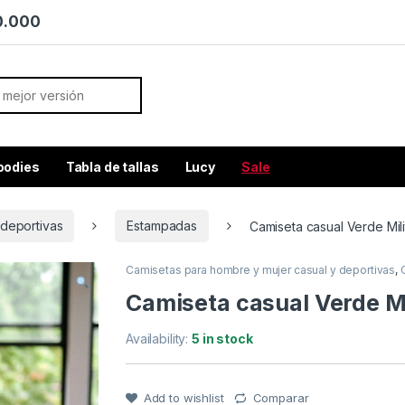
70.000
or:
oodies
Tabla de tallas
Lucy
Sale
 deportivas
Estampadas
Camiseta casual Verde Mili
Camisetas para hombre y mujer casual y deportivas
,
Camiseta casual Verde Mi
Availability:
5 in stock
Add to wishlist
Comparar