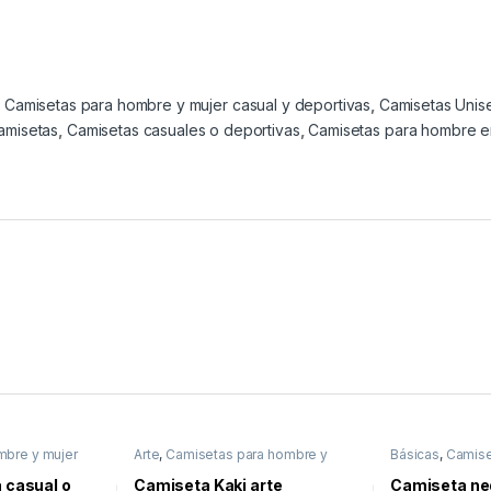
:
Camisetas para hombre y mujer casual y deportivas
,
Camisetas Unis
amisetas
,
Camisetas casuales o deportivas
,
Camisetas para hombre 
mbre y mujer
Arte
,
Camisetas para hombre y
Básicas
,
Camise
s
,
Camisetas
mujer casual y deportivas
,
Lo
mujer casual y 
último
 casual o
Camiseta Kaki arte
Camiseta ne