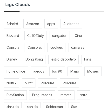
Tags Clouds
Adroird
Amazon
apps
Audifonos
Blizzard
CallOfDuty
cargador
Cine
Consola
Consolas
cookies
cámaras
Disney
Dong Kong
estilo deportivo
Fans
home office
juegos
los 90
Mario
Movies
Netflix
outfit
Peliculas
Películas
PlayStation
Preguntados
remoto
retro
sinruido
sonido
Spiderman
Star