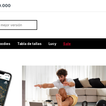
70.000
or:
oodies
Tabla de tallas
Lucy
Sale