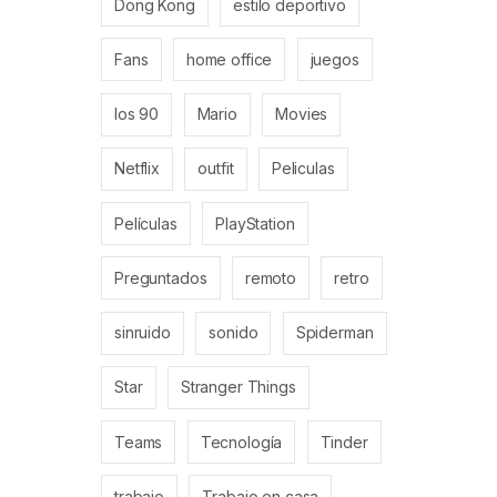
Dong Kong
estilo deportivo
Fans
home office
juegos
los 90
Mario
Movies
Netflix
outfit
Peliculas
Películas
PlayStation
Preguntados
remoto
retro
sinruido
sonido
Spiderman
Star
Stranger Things
Teams
Tecnología
Tinder
trabajo
Trabajo en casa