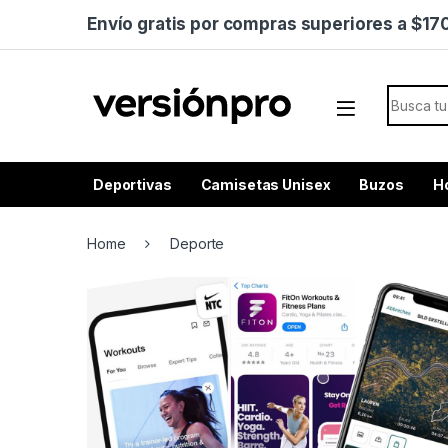
Skip to navigation
Skip to content
Envío gratis por compras superiores a $1
Search f
Deportivas
Camisetas Unisex
Buzos
H
Home
Deporte