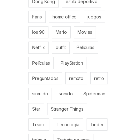
Dong Kong
estilo deportivo
Fans
home office
juegos
los 90
Mario
Movies
Netflix
outfit
Peliculas
Películas
PlayStation
Preguntados
remoto
retro
sinruido
sonido
Spiderman
Star
Stranger Things
Teams
Tecnología
Tinder
trabajo
Trabajo en casa