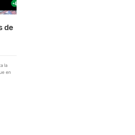
s de
a la
que en