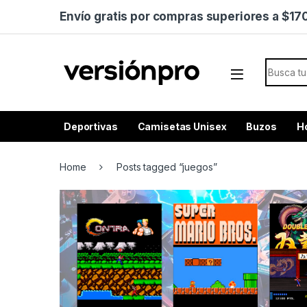
Skip to navigation
Skip to content
Envío gratis por compras superiores a $1
Search f
Deportivas
Camisetas Unisex
Buzos
H
Home
Posts tagged “juegos”