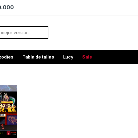
70.000
or:
oodies
Tabla de tallas
Lucy
Sale