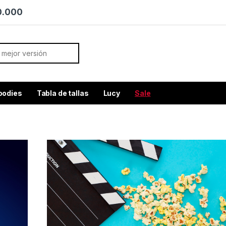
70.000
or:
oodies
Tabla de tallas
Lucy
Sale