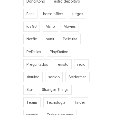
Dong Kong
estilo deportivo
Fans
home office
juegos
los 90
Mario
Movies
Netflix
outfit
Peliculas
Películas
PlayStation
Preguntados
remoto
retro
sinruido
sonido
Spiderman
Star
Stranger Things
Teams
Tecnología
Tinder
trabajo
Trabajo en casa