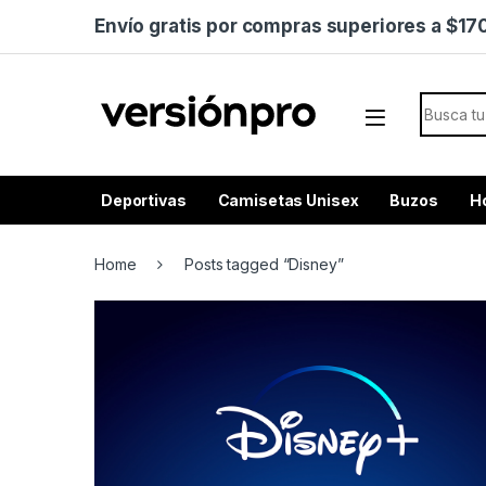
Skip to navigation
Skip to content
Envío gratis por compras superiores a $1
Search f
Deportivas
Camisetas Unisex
Buzos
H
Home
Posts tagged “Disney”