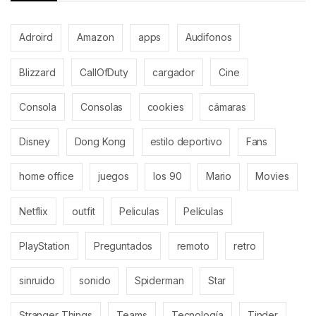
Adroird
Amazon
apps
Audifonos
Blizzard
CallOfDuty
cargador
Cine
Consola
Consolas
cookies
cámaras
Disney
Dong Kong
estilo deportivo
Fans
home office
juegos
los 90
Mario
Movies
Netflix
outfit
Peliculas
Películas
PlayStation
Preguntados
remoto
retro
sinruido
sonido
Spiderman
Star
Stranger Things
Teams
Tecnología
Tinder