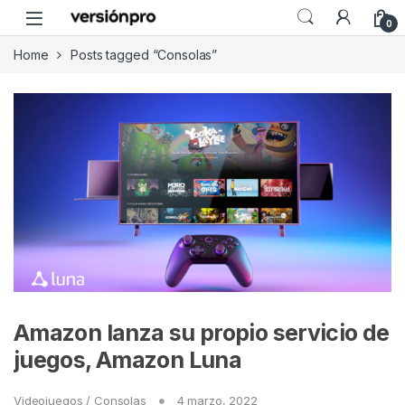
Skip to navigation
Skip to content
0
Home
Posts tagged “Consolas”
Amazon lanza su propio servicio de
juegos, Amazon Luna
Videojuegos / Consolas
4 marzo, 2022