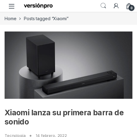
Skip to navigation
Skip to content
0
Home
Posts tagged “Xiaomi”
Xiaomi lanza su primera barra de
sonido
Tecnología
14 febrero, 2022