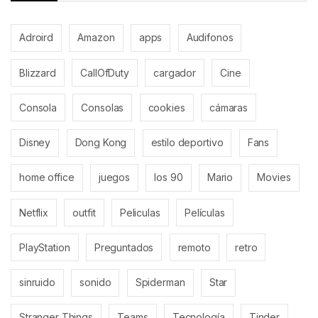
Adroird
Amazon
apps
Audifonos
Blizzard
CallOfDuty
cargador
Cine
Consola
Consolas
cookies
cámaras
Disney
Dong Kong
estilo deportivo
Fans
home office
juegos
los 90
Mario
Movies
Netflix
outfit
Peliculas
Películas
PlayStation
Preguntados
remoto
retro
sinruido
sonido
Spiderman
Star
Stranger Things
Teams
Tecnología
Tinder