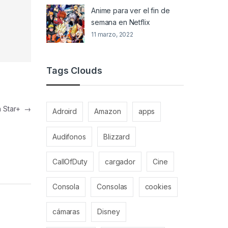
Anime para ver el fin de
semana en Netflix
11 marzo, 2022
Tags Clouds
n Star+
→
Adroird
Amazon
apps
Audifonos
Blizzard
CallOfDuty
cargador
Cine
Consola
Consolas
cookies
cámaras
Disney