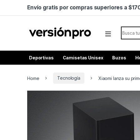
Skip to navigation
Skip to content
Envío gratis por compras superiores a $1
Search f
Deportivas
Camisetas Unisex
Buzos
H
Home
Tecnología
Xiaomi lanza su pri