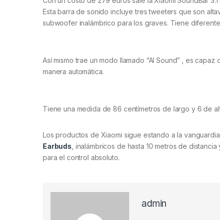
Con un costo de 279 euros sale la Xiaomi SoundBar 3.1
Esta barra de sonido incluye tres tweeters que son al
subwoofer inalámbrico para los graves. Tiene diferen
Así mismo trae un modo llamado “AI Sound” , es capaz d
manera automática.
Tiene una medida de 86 centímetros de largo y 6 de alt
Los productos de Xiaomi sigue estando a la vanguardia
Earbuds
, inalámbricos de hasta 10 metros de distancia
para el control absoluto.
admin