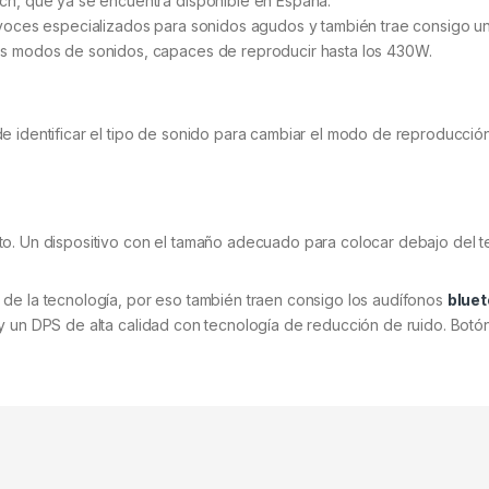
 ch, que ya se encuentra disponible en España.
tavoces especializados para sonidos agudos y también trae consigo u
tes modos de sonidos, capaces de reproducir hasta los 430W.
e identificar el tipo de sonido para cambiar el modo de reproducció
o. Un dispositivo con el tamaño adecuado para colocar debajo del te
 de la tecnología, por eso también traen consigo los audífonos
bluet
 y un DPS de alta calidad con tecnología de reducción de ruido. Botó