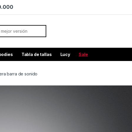
70.000
or:
oodies
Tabla de tallas
Lucy
Sale
mera barra de sonido