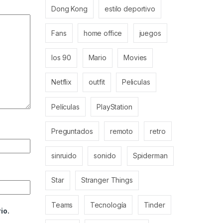
Dong Kong
estilo deportivo
Fans
home office
juegos
los 90
Mario
Movies
Netflix
outfit
Peliculas
Películas
PlayStation
Preguntados
remoto
retro
sinruido
sonido
Spiderman
Star
Stranger Things
Teams
Tecnología
Tinder
io.