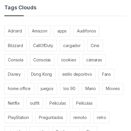
Tags Clouds
Adroird
Amazon
apps
Audifonos
Blizzard
CallOfDuty
cargador
Cine
Consola
Consolas
cookies
cámaras
Disney
Dong Kong
estilo deportivo
Fans
home office
juegos
los 90
Mario
Movies
Netflix
outfit
Peliculas
Películas
PlayStation
Preguntados
remoto
retro