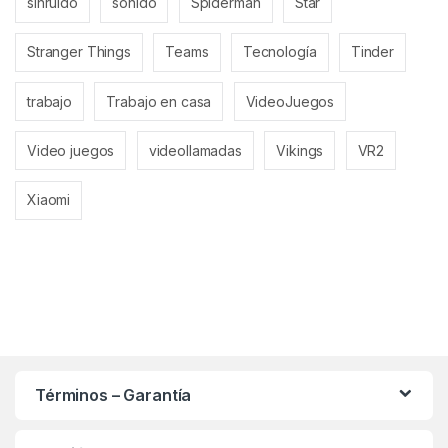
sinruido
sonido
Spiderman
Star
Stranger Things
Teams
Tecnología
Tinder
trabajo
Trabajo en casa
VideoJuegos
Video juegos
videollamadas
Vikings
VR2
Xiaomi
Términos – Garantía