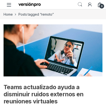
Skip to navigation
Skip to content
0
Home
Posts tagged “remoto”
Teams actualizado ayuda a
disminuir ruidos externos en
reuniones virtuales