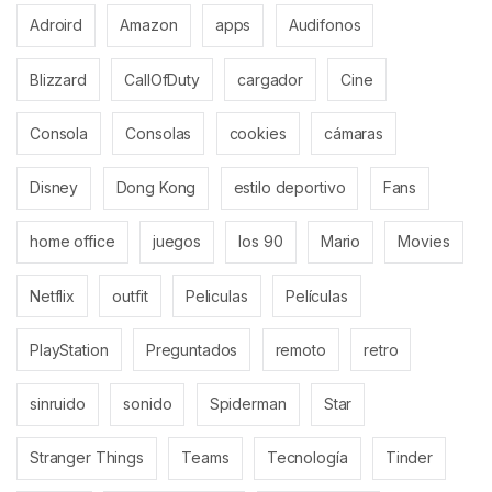
Adroird
Amazon
apps
Audifonos
Blizzard
CallOfDuty
cargador
Cine
Consola
Consolas
cookies
cámaras
Disney
Dong Kong
estilo deportivo
Fans
home office
juegos
los 90
Mario
Movies
Netflix
outfit
Peliculas
Películas
PlayStation
Preguntados
remoto
retro
sinruido
sonido
Spiderman
Star
Stranger Things
Teams
Tecnología
Tinder