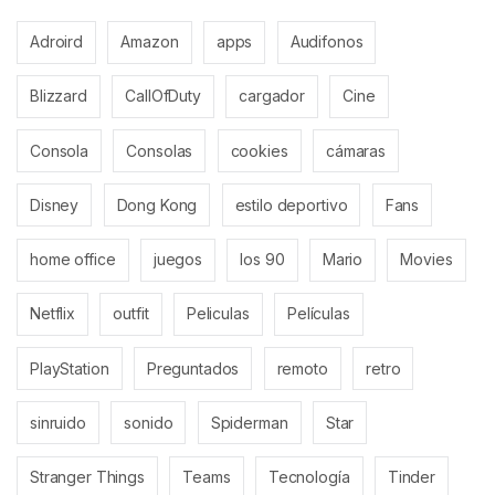
Adroird
Amazon
apps
Audifonos
Blizzard
CallOfDuty
cargador
Cine
Consola
Consolas
cookies
cámaras
Disney
Dong Kong
estilo deportivo
Fans
home office
juegos
los 90
Mario
Movies
Netflix
outfit
Peliculas
Películas
PlayStation
Preguntados
remoto
retro
sinruido
sonido
Spiderman
Star
Stranger Things
Teams
Tecnología
Tinder