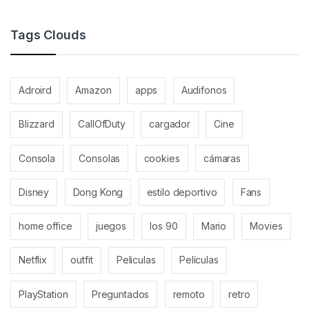
Tags Clouds
Adroird
Amazon
apps
Audifonos
Blizzard
CallOfDuty
cargador
Cine
Consola
Consolas
cookies
cámaras
Disney
Dong Kong
estilo deportivo
Fans
home office
juegos
los 90
Mario
Movies
Netflix
outfit
Peliculas
Películas
PlayStation
Preguntados
remoto
retro