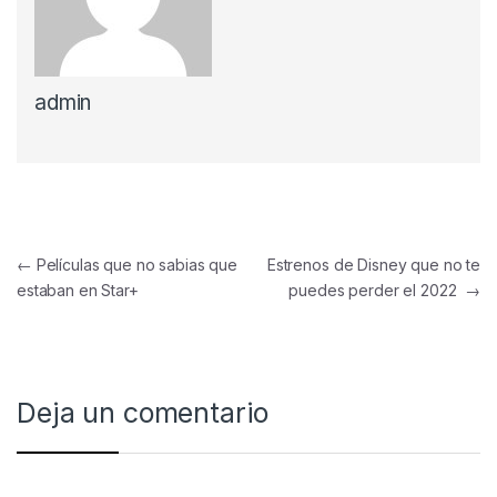
admin
Navegación de entradas
←
Películas que no sabias que
Estrenos de Disney que no te
estaban en Star+
puedes perder el 2022
→
Deja un comentario