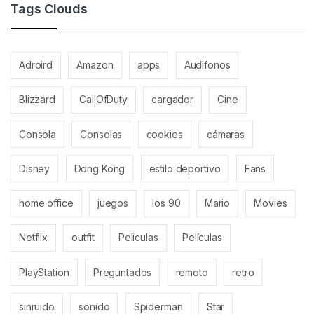
Tags Clouds
Adroird
Amazon
apps
Audifonos
Blizzard
CallOfDuty
cargador
Cine
Consola
Consolas
cookies
cámaras
Disney
Dong Kong
estilo deportivo
Fans
home office
juegos
los 90
Mario
Movies
Netflix
outfit
Peliculas
Películas
PlayStation
Preguntados
remoto
retro
sinruido
sonido
Spiderman
Star