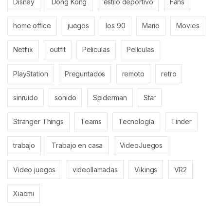
Disney
Dong Kong
estilo deportivo
Fans
home office
juegos
los 90
Mario
Movies
Netflix
outfit
Peliculas
Películas
PlayStation
Preguntados
remoto
retro
sinruido
sonido
Spiderman
Star
Stranger Things
Teams
Tecnología
Tinder
trabajo
Trabajo en casa
VideoJuegos
Video juegos
videollamadas
Vikings
VR2
Xiaomi